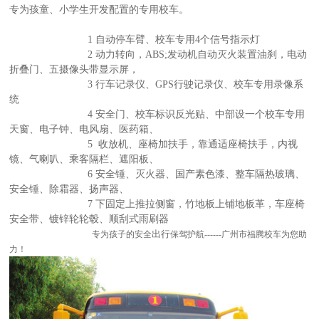
专为孩童、小学生开发配置的专用校车。
1
自动停车臂、校车专用
4
个信号指示灯
2
动力转向，
ABS;
发动机自动灭火装置油刹，电动
折叠门、五摄像头带显示屏，
3
行车记录仪、
GPS
行驶记录仪、校车专用录像系
统
4
安全门、校车标识反光贴、中部设一个校车专用
天窗、电子钟、电风扇、医药箱、
5
收放机、座椅加扶手，靠通适座椅扶手，内视
镜、气喇叭、乘客隔栏、遮阳板、
6
安全锤、
灭火器、国产素色漆、整车隔热玻璃、
安全锤、除霜器、扬声器、
7
下固定上推拉侧窗，竹地板上铺地板革，车座椅
安全带、镀锌轮轮毂、顺刮式雨刷器
专为孩子的安全
出行
保驾护航------广州市福腾校车为您助
力！