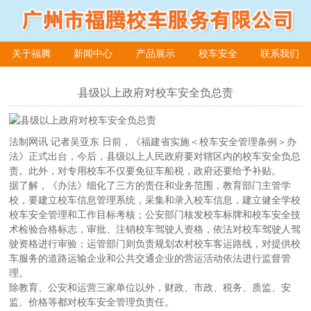
关于福腾
新闻中心
产品展示
校车安全
联系我们
在线留言
县级以上政府对校车安全负总责
法制网讯 记者吴亚东 日前，《福建省实施＜校车安全管理条例＞办
法》正式出台，今后，县级以上人民政府要对辖区内的校车安全负总
责。此外，对专用校车不仅要免征车船税，政府还要给予补贴。
据了解，《办法》细化了三方的责任和业务范围，教育部门主管学
校，要建立校车信息管理系统，采集和录入校车信息，建立健全学校
校车安全管理和工作目标考核；公安部门核发校车标牌和校车安全技
术检验合格标志，审批、注销校车驾驶人资格，依法对校车驾驶人驾
驶资格进行审验；运管部门则负责规划农村校车客运路线，对提供校
车服务的道路运输企业和公共交通企业的营运活动依法进行监督管
理。
除教育、公安和运营三家单位以外，财政、市政、税务、质监、安
监、价格等都对校车安全管理负责任。